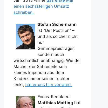
Jahr 2013 will er
das erste Mal
einen sechsstelligen Umsatz
schreiben.
Stefan Sichermann
ist "Der Postillon" –
und als solcher nicht
nur
Grimmepreisträger,
sondern auch
wirtschaftlich unabhängig. Wie der
Macher der Satireseite sein
kleines Imperium aus dem
Kinderzimmer seiner Tochter
lenkt,
hat er uns hier verraten.
Focus-Redakteur
Matthias Matting
hat