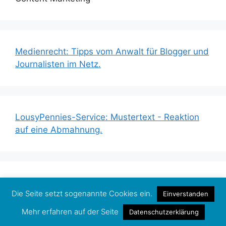
Medienrecht: Tipps vom Anwalt für Blogger und
Journalisten im Netz.
LousyPennies-Service: Mustertext - Reaktion
auf eine Abmahnung.
Leistungsschutzrecht: Die große LousyPennies-
Die Seite setzt sogenannte Cookies ein.
Einverstanden
Liste zum #LSR – wer erlaubt was?
Mehr erfahren auf der Seite
Datenschutzerklärung