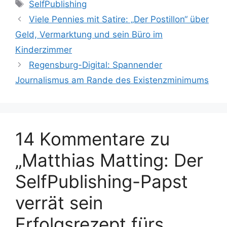
Schlagwörter
SelfPublishing
Viele Pennies mit Satire: „Der Postillon“ über
Geld, Vermarktung und sein Büro im
Kinderzimmer
Regensburg-Digital: Spannender
Journalismus am Rande des Existenzminimums
14 Kommentare zu
„Matthias Matting: Der
SelfPublishing-Papst
verrät sein
Erfolgsrezept fürs