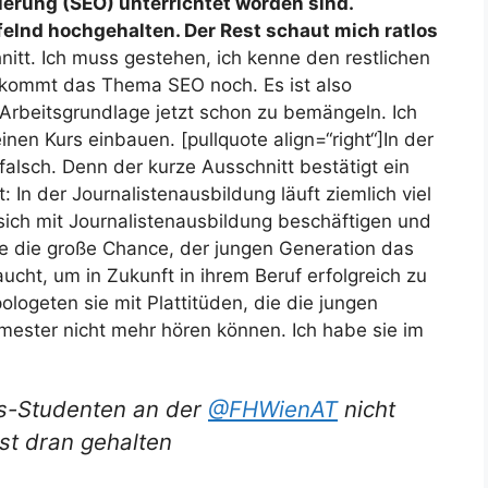
rung (SEO) unterrichtet worden sind.
elnd hochgehalten. Der Rest schaut mich ratlos
hnitt. Ich muss gestehen, ich kenne den restlichen
ht kommt das Thema SEO noch. Es ist also
 Arbeitsgrundlage jetzt schon zu bemängeln. Ich
en Kurs einbauen. [pullquote align=“right“]In der
 falsch.
Denn der kurze Ausschnitt bestätigt ein
 In der Journalistenausbildung läuft ziemlich viel
e sich mit Journalistenausbildung beschäftigen und
e die große Chance, der jungen Generation das
cht, um in Zukunft in ihrem Beruf erfolgreich zu
ologeten sie mit Plattitüden, die die jungen
mester nicht mehr hören können. Ich habe sie im
mus-Studenten an der
@FHWienAT
nicht
st dran gehalten