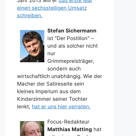
Jahr 2013 will er
das erste Mal
einen sechsstelligen Umsatz
schreiben.
Stefan Sichermann
ist "Der Postillon" –
und als solcher nicht
nur
Grimmepreisträger,
sondern auch
wirtschaftlich unabhängig. Wie der
Macher der Satireseite sein
kleines Imperium aus dem
Kinderzimmer seiner Tochter
lenkt,
hat er uns hier verraten.
Focus-Redakteur
Matthias Matting
hat