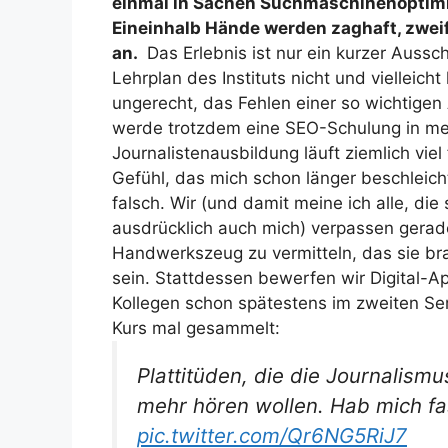
einmal in Sachen Suchmaschinenoptimie
Eineinhalb Hände werden zaghaft, zweif
an.
Das Erlebnis ist nur ein kurzer Aussc
Lehrplan des Instituts nicht und vielleic
ungerecht, das Fehlen einer so wichtigen
werde trotzdem eine SEO-Schulung in mein
Journalistenausbildung läuft ziemlich viel
Gefühl, das mich schon länger beschleicht:
falsch. Wir (und damit meine ich alle, di
ausdrücklich auch mich) verpassen gerad
Handwerkszeug zu vermitteln, das sie brau
sein. Stattdessen bewerfen wir Digital-Ap
Kollegen schon spätestens im zweiten Se
Kurs mal gesammelt:
Plattitüden, die die Journalis
mehr hören wollen. Hab mich fa
pic.twitter.com/Qr6NG5RiJ7