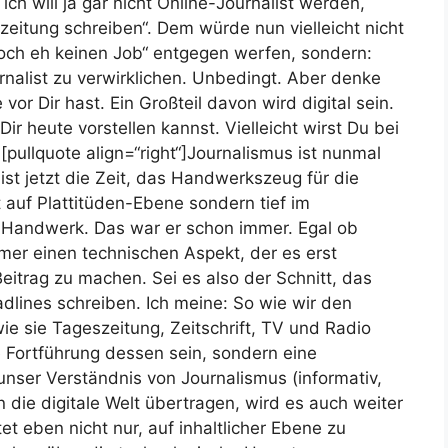
ch will ja gar nicht Online-Journalist werden,
eitung schreiben“. Dem würde nun vielleicht nicht
t doch eh keinen Job“ entgegen werfen, sondern:
rnalist zu verwirklichen. Unbedingt. Aber denke
vor Dir hast. Ein Großteil davon wird digital sein.
r heute vorstellen kannst. Vielleicht wirst Du bei
“ [pullquote align=“right“]Journalismus ist nunmal
 ist jetzt die Zeit, das Handwerkszeug für die
t auf Plattitüden-Ebene sondern tief im
 Handwerk. Das war er schon immer. Egal ob
mmer einen technischen Aspekt, der es erst
Beitrag zu machen. Sei es also der Schnitt, das
dlines schreiben. Ich meine: So wie wir den
ie sie Tageszeitung, Zeitschrift, TV und Radio
e Fortführung dessen sein, sondern eine
 unser Verständnis von Journalismus (informativ,
 die digitale Welt übertragen, wird es auch weiter
et eben nicht nur, auf inhaltlicher Ebene zu