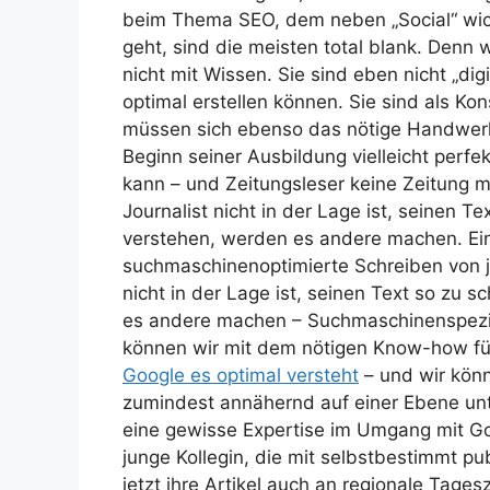
beim Thema SEO, dem neben „Social“ wic
geht, sind die meisten total blank. Denn 
nicht mit Wissen. Sie sind eben nicht „digi
optimal erstellen können. Sie sind als K
müssen sich ebenso das nötige Handwerk
Beginn seiner Ausbildung vielleicht perfe
kann – und Zeitungsleser keine Zeitung m
Journalist nicht in der Lage ist, seinen T
verstehen, werden es andere machen.
Ei
suchmaschinenoptimierte Schreiben von j
nicht in der Lage ist, seinen Text so zu 
es andere machen – Suchmaschinenspezial
können wir mit dem nötigen Know-how fü
Google es optimal versteht
– und wir kön
zumindest annähernd auf einer Ebene unte
eine gewisse Expertise im Umgang mit Goo
junge Kollegin, die mit selbstbestimmt pub
jetzt ihre Artikel auch an regionale Tagesz