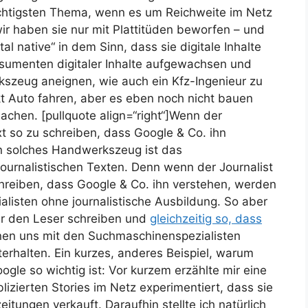
htigsten Thema, wenn es um Reichweite im Netz
wir haben sie nur mit Plattitüden beworfen – und
tal native“ in dem Sinn, dass sie digitale Inhalte
onsumenten digitaler Inhalte aufgewachsen und
szeug aneignen, wie auch ein Kfz-Ingenieur zu
kt Auto fahren, aber es eben noch nicht bauen
achen. [pullquote align=“right“]Wenn der
ext so zu schreiben, dass Google & Co. ihn
n solches Handwerkszeug ist das
ournalistischen Texten. Denn wenn der Journalist
schreiben, dass Google & Co. ihn verstehen, werden
isten ohne journalistische Ausbildung. So aber
r den Leser schreiben und
gleichzeitig so, dass
nen uns mit den Suchmaschinenspezialisten
rhalten. Ein kurzes, anderes Beispiel, warum
gle so wichtig ist: Vor kurzem erzählte mir eine
lizierten Stories im Netz experimentiert, dass sie
eitungen verkauft. Daraufhin stellte ich natürlich