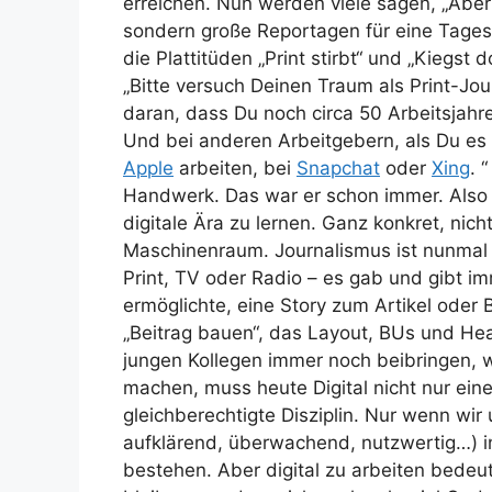
erreichen. Nun werden viele sagen, „Aber i
sondern große Reportagen für eine Tagesz
die Plattitüden „Print stirbt“ und „Kiegs
„Bitte versuch Deinen Traum als Print-Jou
daran, dass Du noch circa 50 Arbeitsjahre 
Und bei anderen Arbeitgebern, als Du es Di
Apple
arbeiten, bei
Snapchat
oder
Xing
. 
Handwerk. Das war er schon immer.
Also
digitale Ära zu lernen. Ganz konkret, nich
Maschinenraum. Journalismus ist nunmal
Print, TV oder Radio – es gab und gibt i
ermöglichte, eine Story zum Artikel oder 
„Beitrag bauen“, das Layout, BUs und Hea
jungen Kollegen immer noch beibringen, w
machen, muss heute Digital nicht nur ein
gleichberechtigte Disziplin. Nur wenn wir
aufklärend, überwachend, nutzwertig…) in
bestehen. Aber digital zu arbeiten bedeut