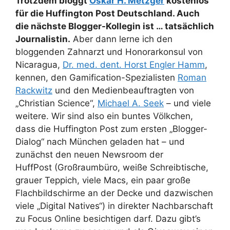
Trotzdem bloggt
Oskar H. Metzger
kostenlos
für die Huffington Post Deutschland. Auch
die nächste Blogger-Kollegin ist … tatsächlich
Journalistin.
Aber dann lerne ich den
bloggenden Zahnarzt und Honorarkonsul von
Nicaragua,
Dr. med. dent. Horst Engler Hamm
,
kennen, den Gamification-Spezialisten
Roman
Rackwitz
und den Medienbeauftragten von
„Christian Science“,
Michael A. Seek
– und viele
weitere. Wir sind also ein buntes Völkchen,
dass die Huffington Post zum ersten „Blogger-
Dialog“ nach München geladen hat – und
zunächst den neuen Newsroom der
HuffPost (Großraumbüro, weiße Schreibtische,
grauer Teppich, viele Macs, ein paar große
Flachbildschirme an der Decke und dazwischen
viele „Digital Natives“) in direkter Nachbarschaft
zu Focus Online besichtigen darf. Dazu gibt’s