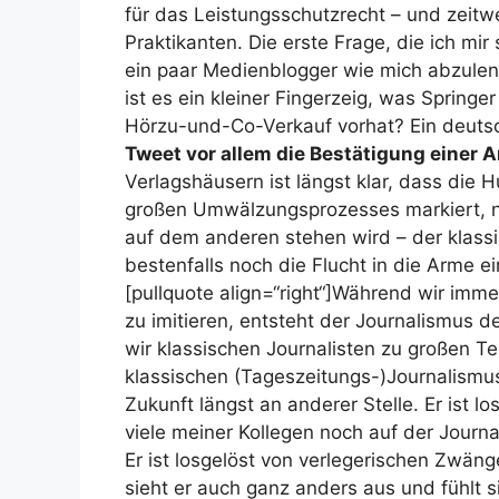
für das Leistungsschutzrecht – und zeitwe
Praktikanten. Die erste Frage, die ich mir
ein paar Medienblogger wie mich abzulen
ist es ein kleiner Fingerzeig, was Spring
Hörzu-und-Co-Verkauf vorhat? Ein deut
Tweet vor allem die Bestätigung einer
Verlagshäusern ist längst klar, dass die 
großen Umwälzungsprozesses markiert, n
auf dem anderen stehen wird – der klass
bestenfalls noch die Flucht in die Arme e
[pullquote align=“right“]Während wir imm
zu imitieren, entsteht der Journalismus d
wir klassischen Journalisten zu großen T
klassischen (Tageszeitungs-)Journalismus
Zukunft längst an anderer Stelle. Er ist
viele meiner Kollegen noch auf der Journa
Er ist losgelöst von verlegerischen Zwä
sieht er auch ganz anders aus und fühlt 