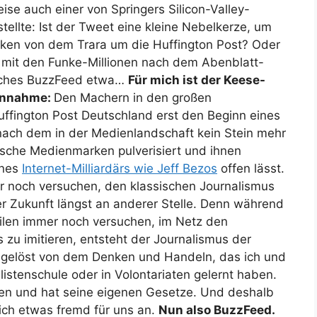
ise auch einer von Springers Silicon-Valley-
 stellte: Ist der Tweet eine kleine Nebelkerze, um
ken von dem Trara um die Huffington Post? Oder
er mit den Funke-Millionen nach dem Abenblatt-
sches BuzzFeed etwa…
Für mich ist der Keese-
 Annahme:
Den Machern in den großen
Huffington Post Deutschland erst den Beginn eines
ach dem in der Medienlandschaft kein Stein mehr
ische Medienmarken pulverisiert und ihnen
ines
Internet-Milliardärs wie Jeff Bezos
offen lässt.
er noch versuchen, den klassischen Journalismus
er Zukunft längst an anderer Stelle. Denn während
eilen immer noch versuchen, im Netz den
 zu imitieren, entsteht der Journalismus der
 losgelöst von dem Denken und Handeln, das ich und
listenschule oder in Volontariaten gelernt haben.
ngen und hat seine eigenen Gesetze. Und deshalb
sich etwas fremd für uns an.
Nun also BuzzFeed.