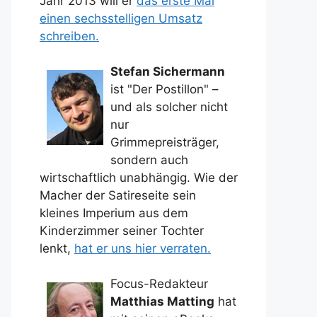
Jahr 2013 will er
das erste Mal
einen sechsstelligen Umsatz
schreiben.
Stefan Sichermann
ist "Der Postillon" –
und als solcher nicht
nur
Grimmepreisträger,
sondern auch
wirtschaftlich unabhängig. Wie der
Macher der Satireseite sein
kleines Imperium aus dem
Kinderzimmer seiner Tochter
lenkt,
hat er uns hier verraten.
Focus-Redakteur
Matthias Matting
hat