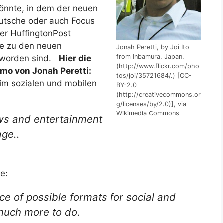
könnte, in dem der neuen
eutsche oder auch Focus
er HuffingtonPost
se zu den neuen
Jonah Peretti, by Joi Ito
from Inbamura, Japan.
eworden sind.
Hier die
(http://www.flickr.com/pho
mo von Jonah Peretti:
tos/joi/35721684/.) [CC-
im sozialen und mobilen
BY-2.0
(http://creativecommons.or
g/licenses/by/2.0)], via
Wikimedia Commons
ews and entertainment
age..
e:
ce of possible formats for social and
 much more to do.