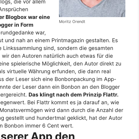
ogs, die vor allem
 Ansprüchen
der Blogbox war eine
Moritz Orendt
ogger in Form
rundgedanke war,
ut und nah an einem Printmagazin gestalten. Es
te Linkssammlung sind, sondern die gesamten
 wir den Autoren natürlich auch etwas für die
ne spielerische Möglichkeit, den Autor direkt zu
ls virtuelle Währung erfunden, die dann real
ass der Leser sich eine Bonbonpackung im App-
 konnte der Leser dann ein Bonbon an den Blogger
ergereicht.
Das klingt nach dem Prinzip Flattr.
Gegenwert. Bei Flattr kommt es ja darauf an, wie
as Monatsvermögen wird dann durch die Anzahl der
ng gestellt und hundertmal geklickt, hat der Autor
in Bonbon immer 6 Cent wert.
nserer App den