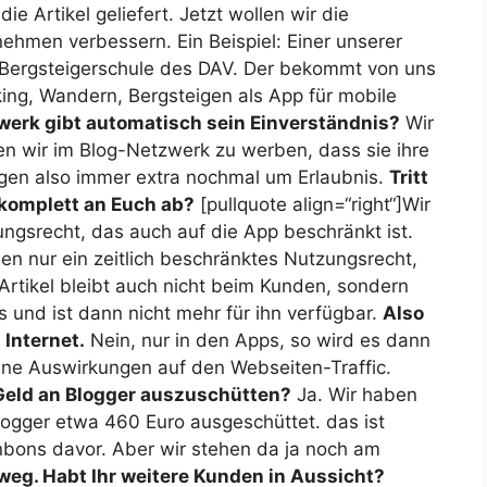
 Artikel geliefert. Jetzt wollen wir die
ehmen verbessern. Ein Beispiel: Einer unserer
e Bergsteigerschule des DAV. Der bekommt von uns
ng, Wandern, Bergsteigen als App für mobile
werk gibt automatisch sein Einverständnis?
Wir
 wir im Blog-Netzwerk zu werben, dass sie ihre
ragen also immer extra nochmal um Erlaubnis.
Tritt
 komplett an Euch ab?
[pullquote align=“right“]Wir
ungsrecht, das auch auf die App beschränkt ist.
llen nur ein zeitlich beschränktes Nutzungsrecht,
Artikel bleibt auch nicht beim Kunden, sondern
 und ist dann nicht mehr für ihn verfügbar.
Also
 Internet.
Nein, nur in den Apps, so wird es dann
eine Auswirkungen auf den Webseiten-Traffic.
r Geld an Blogger auszuschütten?
Ja. Wir haben
logger etwa 460 Euro ausgeschüttet. das ist
nbons davor. Aber wir stehen da ja noch am
weg. Habt Ihr weitere Kunden in Aussicht?