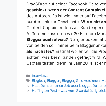
Drag&Drop auf seiner Facebook-Seite ver
geschickt, wenn der Content Captain e
des Autoren. Es ist wie immer auf Faceboo
nur der Link zur Geschichte.
Wie sieht d
Content Captain erstens als Kundengenera
Außerdem kassieren wir 20 Euro pro Mo
Blogger auch etwas?
Nein, er bekommt er
von beiden soll immer beim Blogger an
als nächstes?
Erstmal wollen wir die Pro
achten, was beim Kunden gefragt wird. W
Captain testen, denn im Jahr 2014 ist er
Kategorien
Interviews
Schlagwörter
Blogbox
,
Bloggen
,
Blogger
,
Geld verdienen
,
Mo
Hast Du noch einen Job oder bloggst Du scho
Huffington Post – was vom Skandal übrig blie