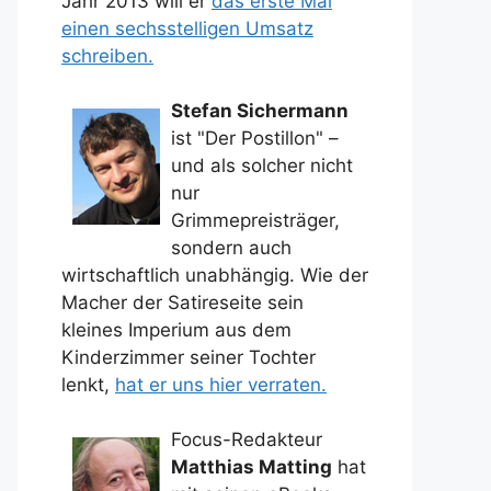
Jahr 2013 will er
das erste Mal
einen sechsstelligen Umsatz
schreiben.
Stefan Sichermann
ist "Der Postillon" –
und als solcher nicht
nur
Grimmepreisträger,
sondern auch
wirtschaftlich unabhängig. Wie der
Macher der Satireseite sein
kleines Imperium aus dem
Kinderzimmer seiner Tochter
lenkt,
hat er uns hier verraten.
Focus-Redakteur
Matthias Matting
hat