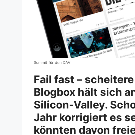
Summit für den DAV
Fail fast – scheiter
Blogbox hält sich 
Silicon-Valley. Sc
Jahr korrigiert es s
könnten davon freie