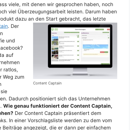
dass viele, mit denen wir gesprochen haben, noch
noch viel Überzeugungsarbeit leisten. Darum haben
odukt dazu an den Start gebracht, das letzte
tain
.
Der
en
ie und
 Facebook?
da auf
ernehmen
 ratlos,
der Weg zum
Content Captain
n
sie
den. Dadurch positioniert sich das Unternehmen
a.
Wie genau funktioniert der Content Captain,
ehen?
Der Content Captain präsentiert dem
ks. In einer Vorschlagsliste werden zu dem vom
eiträge angezeigt, die er dann per einfachem