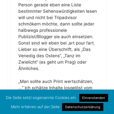
Person gerade eben eine Liste
bestimmter Sehenswürdigkeiten lesen
will und nicht bei Tripadvisor
schmökern möchte, dann sollte jeder
halbwegs professionele
Publizist/Blogger sie auch einsetzen.
Sonst sind wir eben bei ‚art pour l’art.
Lieber so eine Überschrift, als „Das
Venedig des Ostens“, „Tanz im
Zwielicht“ (es geht um Prag) oder
Ähnliches.
„Man sollte auch Print wertschätzen,
…“ Ich schätze Inhalte losgelöst vom
Medium. Ich finde den Artikel weder in
Die Seite setzt sogenannte Cookies ein.
Einverstanden
der Zeitung noch auf der Online-
Präsenz gut.
Mehr erfahren auf der Seite
Datenschutzerklärung