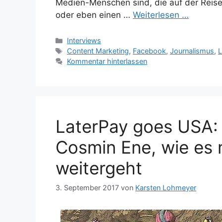
Medien-Menschen sind, die auf der Reise in
oder eben einen …
Weiterlesen …
Kategorien
Interviews
Schlagwörter
Content Marketing
,
Facebook
,
Journalismus
,
L
Kommentar hinterlassen
LaterPay goes USA: 
Cosmin Ene, wie es 
weitergeht
3. September 2017
von
Karsten Lohmeyer