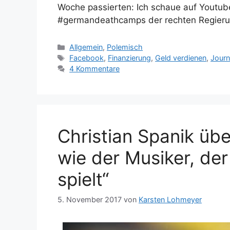
Woche passierten: Ich schaue auf Youtu
#germandeathcamps der rechten Regierun
Kategorien
Allgemein
,
Polemisch
Schlagwörter
Facebook
,
Finanzierung
,
Geld verdienen
,
Journ
4 Kommentare
Christian Spanik übe
wie der Musiker, der 
spielt“
5. November 2017
von
Karsten Lohmeyer