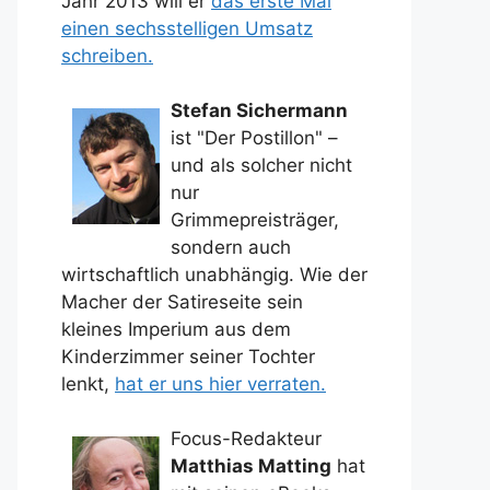
Jahr 2013 will er
das erste Mal
einen sechsstelligen Umsatz
schreiben.
Stefan Sichermann
ist "Der Postillon" –
und als solcher nicht
nur
Grimmepreisträger,
sondern auch
wirtschaftlich unabhängig. Wie der
Macher der Satireseite sein
kleines Imperium aus dem
Kinderzimmer seiner Tochter
lenkt,
hat er uns hier verraten.
Focus-Redakteur
Matthias Matting
hat