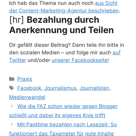
Ich hab das Thema nun auch noch
aus Sicht
der Content-Marketing-Agentur beschrieben
.
[hr]
Bezahlung durch
Anerkennung und Teilen
Dir gefällt dieser Beitrag? Dann teile ihn bitte in
den sozialen Medien – und folge mir auch
auf
Twitter
und/oder
unserer Facebookseite!
Kategorien
Praxis
Schlagwörter
Facebook
,
Journalismus
,
Journalisten
,
Medienwandel
Wie die FAZ schon wieder gegen Blogger
schießt und dabei ihr eigenes Knie trifft
Mit Paidtime bezahlen nach Lesezeit: So
funktioniert das Taxameter für gute Inhalte