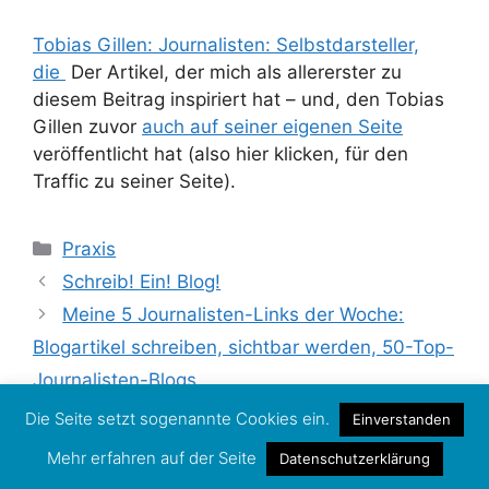
Tobias Gillen: Journalisten: Selbstdarsteller,
die
Der Artikel, der mich als allererster zu
diesem Beitrag inspiriert hat – und, den Tobias
Gillen zuvor
auch auf seiner eigenen Seite
veröffentlicht hat (also hier klicken, für den
Traffic zu seiner Seite).
Kategorien
Praxis
Schreib! Ein! Blog!
Meine 5 Journalisten-Links der Woche:
Blogartikel schreiben, sichtbar werden, 50-Top-
Journalisten-Blogs
Die Seite setzt sogenannte Cookies ein.
Einverstanden
Mehr erfahren auf der Seite
Datenschutzerklärung