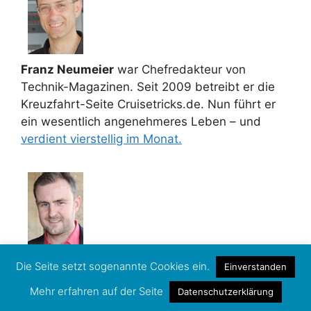
Franz Neumeier
war Chefredakteur von
Technik-Magazinen. Seit 2009 betreibt er die
Kreuzfahrt-Seite Cruisetricks.de. Nun führt er
ein wesentlich angenehmeres Leben – und
verdient vierstellig im Monat.
Diplom-Journalist
Florian Treiß
war
Die Seite setzt sogenannte Cookies ein.
Einverstanden
stellvertretender Chefredakteur bei turi2 – und
Mehr erfahren auf der Seite
Datenschutzerklärung
gründete dann seinen eigenen Newsdienst