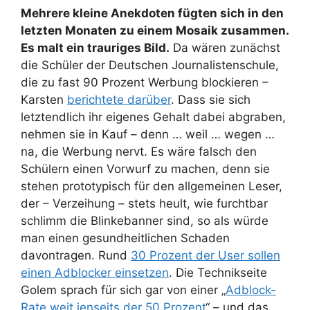
Mehrere kleine Anekdoten fügten sich in den
letzten Monaten zu einem Mosaik zusammen.
Es malt ein trauriges Bild.
Da wären zunächst
die Schüler der Deutschen Journalistenschule,
die zu fast 90 Prozent Werbung blockieren –
Karsten
berichtete darüber
. Dass sie sich
letztendlich ihr eigenes Gehalt dabei abgraben,
nehmen sie in Kauf – denn … weil … wegen …
na, die Werbung nervt. Es wäre falsch den
Schülern einen Vorwurf zu machen, denn sie
stehen prototypisch für den allgemeinen Leser,
der – Verzeihung – stets heult, wie furchtbar
schlimm die Blinkebanner sind, so als würde
man einen gesundheitlichen Schaden
davontragen. Rund
30 Prozent der User sollen
einen Adblocker einsetzen
. Die Technikseite
Golem sprach für sich gar von einer „
Adblock-
Rate weit jenseits der 50 Prozent
“ – und das,