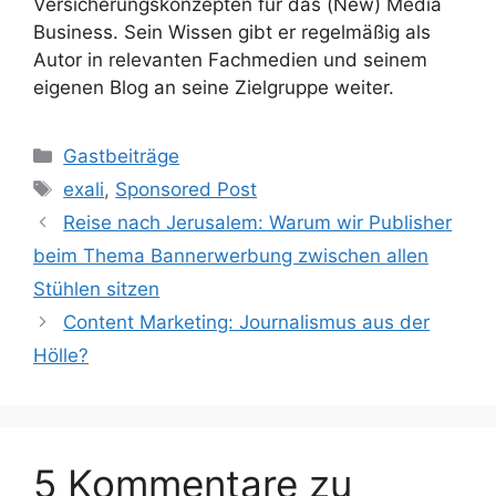
Versicherungskonzepten für das (New) Media
Business. Sein Wissen gibt er regelmäßig als
Autor in relevanten Fachmedien und seinem
eigenen Blog an seine Zielgruppe weiter.
Kategorien
Gastbeiträge
Schlagwörter
exali
,
Sponsored Post
Reise nach Jerusalem: Warum wir Publisher
beim Thema Bannerwerbung zwischen allen
Stühlen sitzen
Content Marketing: Journalismus aus der
Hölle?
5 Kommentare zu