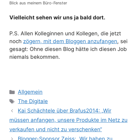
Blick aus meinem Büro-Fenster
Vielleicht sehen wir uns ja bald dort.
P.S. Allen Kolleginnen und Kollegen, die jetzt
noch
zögern, mit dem Bloggen anzufangen
, sei
gesagt: Ohne diesen Blog hätte ich diesen Job
niemals bekommen.
Kategorien
Allgemein
Schlagwörter
The Digitale
Kai Schächtele über Brafus2014: „Wir
müssen anfangen, unsere Produkte im Netz zu
verkaufen und nicht zu verschenken“
Blogger-Sponsor Zeiss: „Wir haben zu