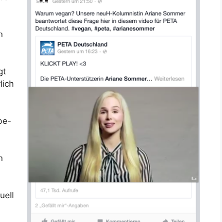
n
gt
lich
be-
n
uell