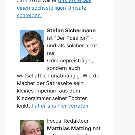
Jahr 2013 will er
das erste Mal
einen sechsstelligen Umsatz
schreiben.
Stefan Sichermann
ist "Der Postillon" –
und als solcher nicht
nur
Grimmepreisträger,
sondern auch
wirtschaftlich unabhängig. Wie der
Macher der Satireseite sein
kleines Imperium aus dem
Kinderzimmer seiner Tochter
lenkt,
hat er uns hier verraten.
Focus-Redakteur
Matthias Matting
hat