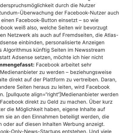
iderspruchsmöglichkeit durch die Nutzer
e Rundum-Überwachung der Facebook-Nutzer auch
e einen Facebook-Button einsetzt – so wie
ebook weiß also, welche Seiten wir bevorzugt
n Netzwerk als auch auf Fremdseiten, die Atlas-
sense einbinden, personalisierte Anzeigen
 Algorithmus künftig Seiten im Newsstream
statt Adsense setzen, möchte ich hier nicht
mmengefasst:
Facebook arbeitet sehr
m Medienanbieter zu werden – beziehungsweise
lte direkt auf der Plattform zu vertreiben. Daran,
andere Seiten heraus zu leiten, wird Facebook
n. [pullquote align=“right“]Medienanbieter werden
f Facebook direkt zu Geld zu machen.
Über kurz
r die Möglichkeit haben, eigene Inhalte auf
m sie an den Einnahmen beteiligt werden, die
oder auf diesen Inhalten Werbung anzeigt.
book-Only-News-Startups entstehen. Und viele