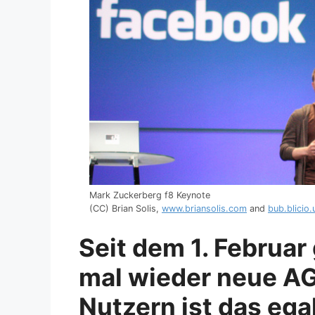
Mark Zuckerberg f8 Keynote
(CC) Brian Solis,
www.briansolis.com
and
bub.blicio.
Seit dem 1. Februar
mal wieder neue A
Nutzern ist das ega