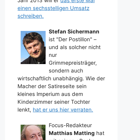
Jahr 2013 will er
das erste Mal
einen sechsstelligen Umsatz
schreiben.
Stefan Sichermann
ist "Der Postillon" –
und als solcher nicht
nur
Grimmepreisträger,
sondern auch
wirtschaftlich unabhängig. Wie der
Macher der Satireseite sein
kleines Imperium aus dem
Kinderzimmer seiner Tochter
lenkt,
hat er uns hier verraten.
Focus-Redakteur
Matthias Matting
hat