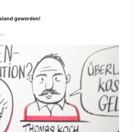
sland geworden!
g…