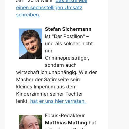
Jahr 2013 will er
das erste Mal
einen sechsstelligen Umsatz
schreiben.
Stefan Sichermann
ist "Der Postillon" –
und als solcher nicht
nur
Grimmepreisträger,
sondern auch
wirtschaftlich unabhängig. Wie der
Macher der Satireseite sein
kleines Imperium aus dem
Kinderzimmer seiner Tochter
lenkt,
hat er uns hier verraten.
Focus-Redakteur
Matthias Matting
hat