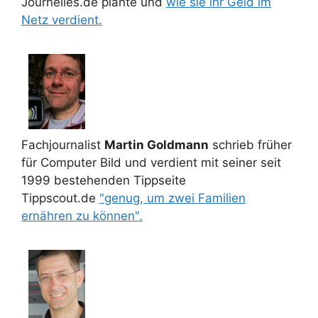
Journelles.de plante und
wie sie ihr Geld im
Netz verdient.
Fachjournalist
Martin Goldmann
schrieb früher
für Computer Bild und verdient mit seiner seit
1999 bestehenden Tippseite
Tippscout.de
"genug, um zwei Familien
ernähren zu können".