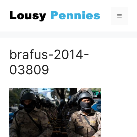
Zum
Inhalt
Menü
springen
brafus-2014-
03809