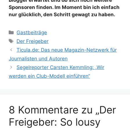
Blogger erwartet und ob sich noch weitere
Sponsoren finden. Im Moment bin ich einfach
nur glücklich, den Schritt gewagt zu haben.
Kategorien
Gastbeiträge
Schlagwörter
Der Freigeber
Ticula.de: Das neue Magazin-Netzwerk für
Journalisten und Autoren
Segelreporter Carsten Kemmling: „Wir
werden ein Club-Modell einführen“
8 Kommentare zu „Der
Freigeber: So lousy