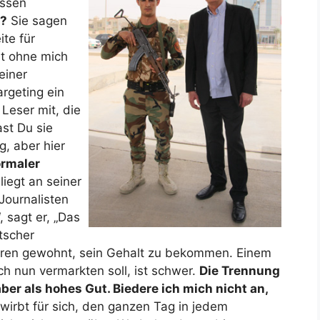
ssen
s?
Sie sagen
ite für
st ohne mich
einer
rgeting ein
 Leser mit, die
ast Du sie
g, aber hier
ormaler
liegt an seiner
Journalisten
 sagt er, „Das
tscher
ahren gewohnt, sein Gehalt zu bekommen. Einem
ch nun vermarkten soll, ist schwer.
Die Trennung
er als hohes Gut. Biedere ich mich nicht an,
wirbt für sich, den ganzen Tag in jedem