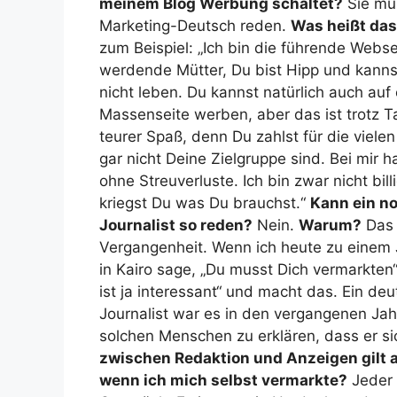
meinem Blog Werbung schaltet?
Sie mü
Marketing-Deutsch reden.
Was heißt da
zum Beispiel: „Ich bin die führende Webse
werdende Mütter, Du bist Hipp und kann
nicht leben. Du kannst natürlich auch auf 
Massenseite werben, aber das ist trotz Ta
teurer Spaß, denn Du zahlst für die vielen
gar nicht Deine Zielgruppe sind. Bei mir h
ohne Streuverluste. Ich bin zwar nicht billi
kriegst Du was Du brauchst.“
Kann ein n
Journalist so reden?
Nein.
Warum?
Das 
Vergangenheit. Wenn ich heute zu einem 
in Kairo sage, „Du musst Dich vermarkten“,
ist ja interessant“ und macht das. Ein deu
Journalist war es in den vergangenen J
solchen Menschen zu erklären, dass er si
zwischen Redaktion und Anzeigen gilt ab
wenn ich mich selbst vermarkte?
Jeder 