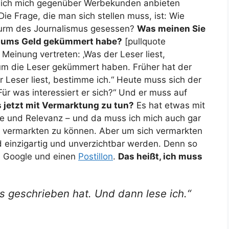
s ich mich gegenüber Werbekunden anbieten
Die Frage, die man sich stellen muss, ist: Wie
nturm des Journalismus gesessen?
Was meinen Sie
ht ums Geld gekümmert habe?
[pullquote
e Meinung vertreten: ‚Was der Leser liest,
 um die Leser gekümmert haben. Früher hat der
r Leser liest, bestimme ich.“ Heute muss sich der
Für was interessiert er sich?“ Und er muss auf
 jetzt mit Vermarktung zu tun?
Es hat etwas mit
ite und Relevanz – und da muss ich mich auch gar
 vermarkten zu können. Aber um sich vermarkten
 einzigartig und unverzichtbar werden. Denn so
ein Google und einen
Postillon
.
Das heißt, ich muss
s geschrieben hat. Und dann lese ich.“