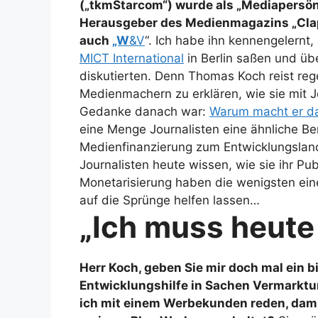
(„tkmStarcom“) wurde als „Mediapersönl
Herausgeber des Medienmagazins „Clap“
auch
„W
&V
“. Ich habe ihn kennengelern
MICT International
in Berlin saßen und üb
diskutierten. Denn Thomas Koch reist reg
Medienmachern zu erklären, wie sie mit 
Gedanke danach war:
Warum macht er das
eine Menge Journalisten eine ähnliche Ber
Medienfinanzierung zum Entwicklungsla
Journalisten heute wissen, wie sie ihr Pu
Monetarisierung haben die wenigsten eine
auf die Sprünge helfen lassen…
„Ich muss heut
Herr Koch, geben Sie mir doch mal ein 
Entwicklungshilfe in Sachen Vermarkt
ich mit einem Werbekunden reden, damit