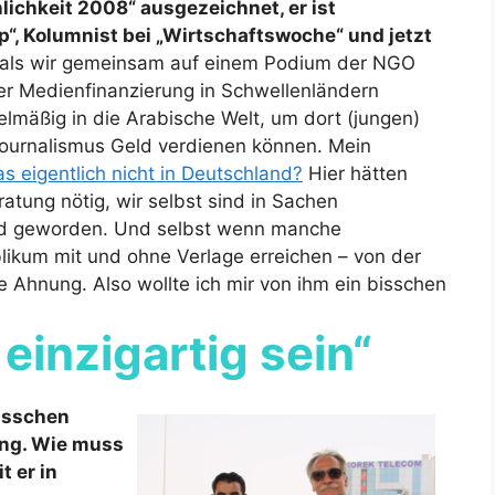
ichkeit 2008“ ausgezeichnet, er ist
, Kolumnist bei „Wirtschaftswoche“ und jetzt
t, als wir gemeinsam auf einem Podium der NGO
er Medienfinanzierung in Schwellenländern
elmäßig in die Arabische Welt, um dort (jungen)
Journalismus Geld verdienen können. Mein
 eigentlich nicht in Deutschland?
Hier hätten
atung nötig, wir selbst sind in Sachen
nd geworden. Und selbst wenn manche
blikum mit und ohne Verlage erreichen – von der
 Ahnung. Also wollte ich mir von ihm ein bisschen
e
einzigartig sein“
bisschen
ung. Wie muss
 er in