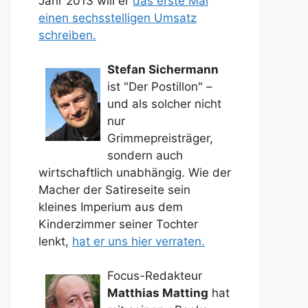
Jahr 2013 will er
das erste Mal
einen sechsstelligen Umsatz
schreiben.
Stefan Sichermann
ist "Der Postillon" –
und als solcher nicht
nur
Grimmepreisträger,
sondern auch
wirtschaftlich unabhängig. Wie der
Macher der Satireseite sein
kleines Imperium aus dem
Kinderzimmer seiner Tochter
lenkt,
hat er uns hier verraten.
Focus-Redakteur
Matthias Matting
hat