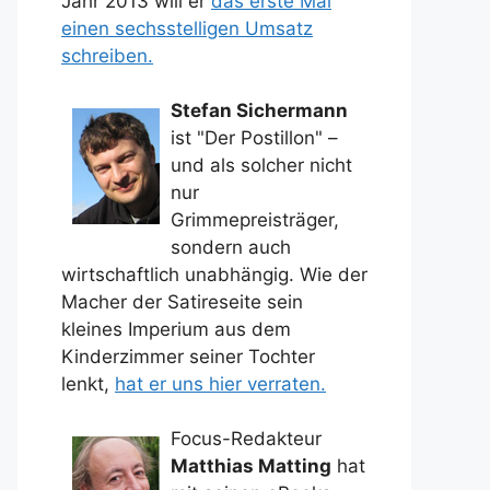
Jahr 2013 will er
das erste Mal
einen sechsstelligen Umsatz
schreiben.
Stefan Sichermann
ist "Der Postillon" –
und als solcher nicht
nur
Grimmepreisträger,
sondern auch
wirtschaftlich unabhängig. Wie der
Macher der Satireseite sein
kleines Imperium aus dem
Kinderzimmer seiner Tochter
lenkt,
hat er uns hier verraten.
Focus-Redakteur
Matthias Matting
hat